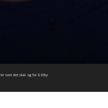
er som det skal, og for å tilby
 Trondheim!