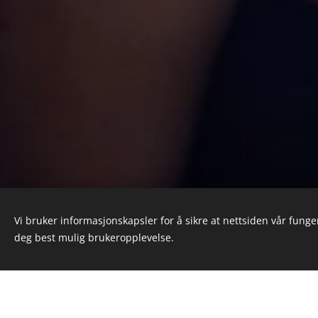
Vi bruker informasjonskapsler for å sikre at nettsiden vår funger
Bli med å skap et tryggere
deg best mulig brukeropplevelse.