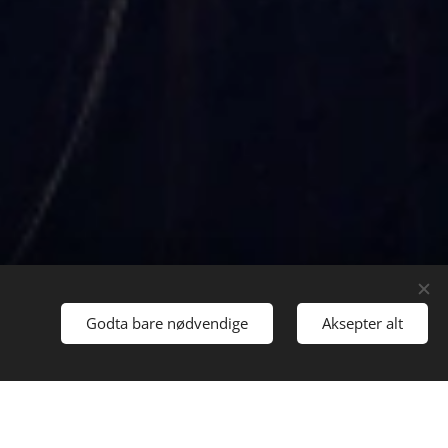
Godta bare nødvendige
Aksepter alt